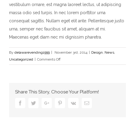
vestibulum ornare, est magna laoreet lectus, ut adipiscing
massa odio sed turpis. In nec lorem porttitor urna
consequat sagittis. Nullam eget elit ante. Pellentesque justo
urna, semper nec faucibus sit amet, aliquam at mi.
Maecenas eget diam nec mi dignissim pharetra.
By
delawarevending1999
|
November 3rd, 2014
|
Design
,
News
,
on
Uncategorized
|
Comments Off
Morbi
Dui
Et
Lectus
Share This Story, Choose Your Platform!
Facebook
Twitter
Google+
Pinterest
Vk
Email