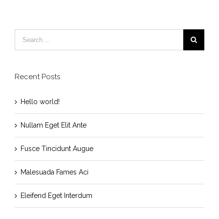
Nullam
Fusce
Eleifend
Eget
Tincidunt
Eget
Elit
Augue
Interdum
Ante
Recent Posts
Hello world!
Nullam Eget Elit Ante
Fusce Tincidunt Augue
Malesuada Fames Aci
Eleifend Eget Interdum