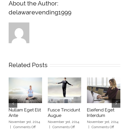
About the Author:
delawarevending1999
Related Posts
Nullam Eget Elit
Fusce Tincidunt
Eleifend Eget
C
Ante
Augue
Interdum
I
November 3rd, 2014
November 3rd, 2014
November 3rd, 2014
N
on
on
on
|
Comments Off
|
Comments Off
|
Comments Off
|